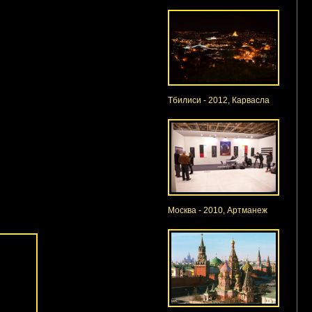
Тбилиси - 2012, Карвасла
Москва - 2010, Артманеж